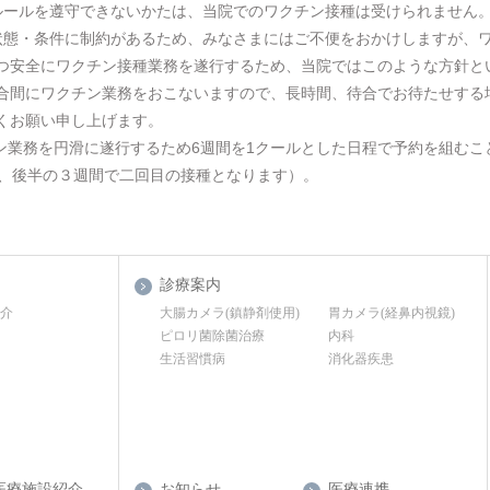
のルールを遵守できないかたは、当院でのワクチン接種は受けられません
保存状態・条件に制約があるため、みなさまにはご不便をおかけしますが、
つ安全にワクチン接種業務を遂行するため、当院ではこのような方針と
合間にワクチン業務をおこないますので、長時間、待合でお待たせする
くお願い申し上げます。
チン業務を円滑に遂行するため6週間を1クールとした日程で予約を組むこ
目、後半の３週間で二回目の接種となります）。
診療案内
紹介
大腸カメラ(鎮静剤使用)
胃カメラ(経鼻内視鏡)
ピロリ菌除菌治療
内科
生活習慣病
消化器疾患
医療施設紹介
お知らせ
医療連携