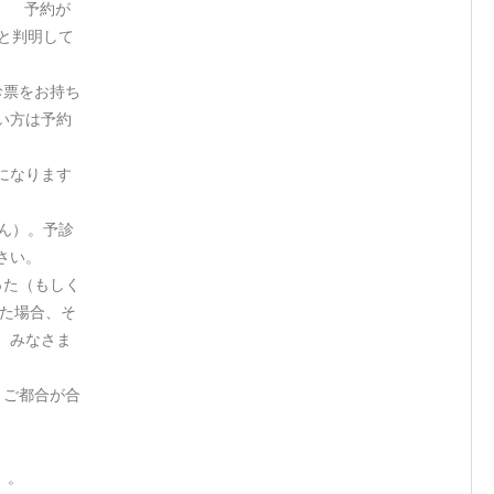
）。 予約が
と判明して
診票をお持ち
い方は予約
になります
せん）。予診
さい。
った（もしく
た場合、そ
 みなさま
 ご都合が合
）。