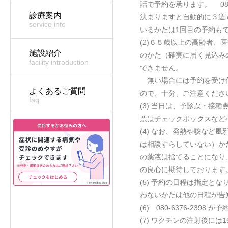
話で予約を承ります。 08
診療案内
決まりますと自動的に３週
service info
いるかたは1回目の予約も
(2)６５歳以上の高齢者
施設紹介
のかた（確実に届く見込み
facility introduction
できません。
無い場合には予約を受け付
よくあるご質問
ので、十分、ご注意くださ
faq
(3) 当日は、予診票・接
票はチェックボックスなど
(4) なお、発熱や咳な
は相談すらしていない）か
の薬液は捨てることになり
の良心に期待しております
(5) 予約の日程は指定
わないかたは他の日程が告
(6) 080-6376-2
(7) ワクチンの注射後に