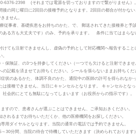
0-6376-2398 (それまでは電源を切っておりますので繋がりません
間後の同じ曜日に2回目の接種予約となります。2回目の都合が付かない
できません。
、医療従事者、基礎疾患をお持ちのかた、で、 郵送されてきた接種券と予
のある方も大丈夫です）のみ、予約を承ります。 条件に当てはまらな
けても注射できませんし、虚偽の予約として対応機関へ報告すること
い。
種券・保険証、の3つを持参してください（一つでも欠けると注射できま
への記載を済ませてお持ちください。シールを張らないままお持ちくだ
ど風邪症状のあるかた、体調不良のかた、通院中の医師の許可を得られなか
たは接種できません、当日にキャンセルとなります。 キャンセルとなっ
、社会的にとても無駄になってしまいます（お役所からの指示です）。
。
となりますので、患者さんが選ぶことはできません、ご承知おきください。
知されるまでお待ちいただくか、他の医療機関をお探しください。
398 が予約専用ダイヤルとなります。当院の通常の電話では予約できません。
は15～30分間、当院の待合で待機していただきます（決められております