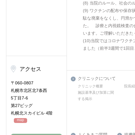
(8) 当院のルール、社会
(9) ワクチンの配布や
駄な廃棄をなくし、円滑か
た。 診療と内視鏡検査の
います。ご理解いただきた
(10)当院ではコロナワク
ました（前半3週間で1回
アクセス
クリニックについて
〒060-0807
クリニック概要
院長
札幌市北区北7条西
施設基準及び加算に関
5丁目7-6
する掲示
第27ビッグ
札幌北スカイビル 4階
map
よくあるご質問
提携