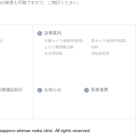
内の検査も可能ですので、ご検討ください。
診療案内
紹介
大腸カメラ(鎮静剤使用)
胃カメラ(経鼻内視鏡)
ピロリ菌除菌治療
内科
生活習慣病
消化器疾患
医療施設紹介
お知らせ
医療連携
sapporo ekimae naika clinic. All rights reserved.